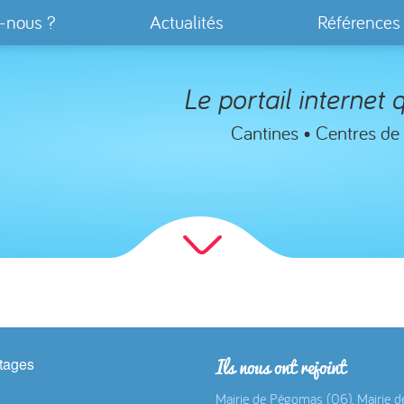
-nous ?
Actualités
Références
Le portail internet q
Cantines • Centres de l
Ils nous ont rejoint
tages
Mairie de Pégomas (06), Mairie de