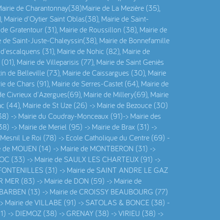
, Mairie de Charantonnay(38)Mairie de La Mezière (35),
, Mairie d'Oytier Saint Oblas(38), Mairie de Saint-
de Gratentour (31), Mairie de Roussillon (38), Mairie de
e de Saint-Juste-Chaleyssin(38), Mairie de Bonnefamille
 d'escalquens (31), Mairie de Nohic (82), Mairie de
01), Mairie de Villeparisis (77), Mairie de Saint Geniès
in de Belleville (73), Mairie de Caissargues (30), Mairie
ie de Chars (91), Mairie de Serres-Castet (64), Mairie de
 Civrieux d'Azergues(69), Mairie de Millery(69), Mairie
ac (44), Mairie de St Uze (26) -> Mairie de Bezouce (30)
(38) -> Mairie du Coudray-Monceaux (91)-> Mairie des
8) -> Mairie de Meriel (95) -> Mairie de Brax (31) ->
u Mesnil Le Roi (78) -> Ecole Catholique du Centre (69) -
ie de MOUEN (14) -> Mairie de MONTBERON (31) ->
C (33) -> Mairie de SAULX LES CHARTEUX (91) ->
de FONTENILLES (31) -> Mairie de SAINT ANDRE LE GAZ
 MER (83) -> Mairie de DON (59) -> Mairie de
 BARBEN (13) -> Mairie de CROISSY BEAUBOURG (77)
-> Mairie de VILLABE (91) -> SATOLAS & BONCE (38) -
) -> DIEMOZ (38) -> GRENAY (38) -> VIRIEU (38) ->