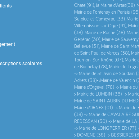
lients
Chatel(91), la Mairie d’Artas(38)
Mairie de Fontenay en Parisis (95)
Sulpice-et-Cameyrac (33), Mairie 
Villemoisson sur Orge (91), Mairi
(38), Mairie de Roche (38), Mairie
Générac (30), Mairie de Sauverny (
gement
Bellevue (31), Mairie de Saint Mart
de Saint Paul de Varces (38), Mair
Tournon-Sur-Rhône (07), Mairie de
scriptions scolaires
de Buchelay (78), Mairie de Trign
-> Mairie de St Jean de Soudain 
Adrets (38)->Mairie de Valencin (3
Mairie d’Orgeval (78) -> Mairie d
> Mairie de LUMBIN (38) -> Mair
Mairie de SAINT AUBIN DU MEDO
Mairie d’ORNEX (01) -> Mairie 
(38) -> Mairie de CAVALAIRE SUR
REDESSAN (30) -> Mairie de LA
-> Mairie de LONGPERRIER (77) 
> DOMENE (38) -> BESSIERES (31