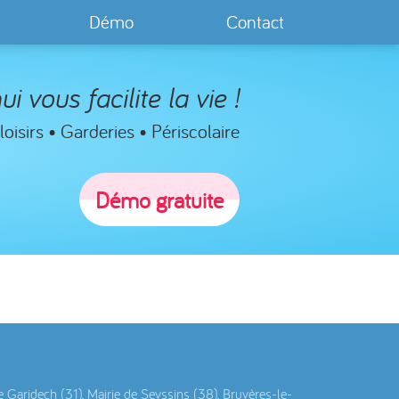
Démo
Contact
ui vous facilite la vie !
oisirs • Garderies • Périscolaire
Démo gratuite
 Garidech (31), Mairie de Seyssins (38), Bruyères-le-